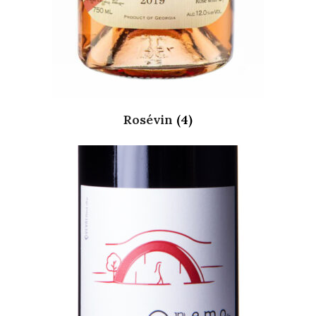
Rosévin
(4)