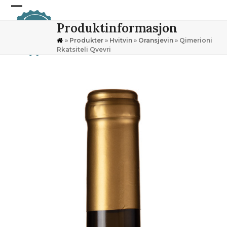
Skip
Open
Close
to
Produktinformasjon
content
mobile
mobile
»
Produkter
»
Hvitvin
»
Oransjevin
»
Qimerioni
menu
menu
Rkatsiteli Qvevri