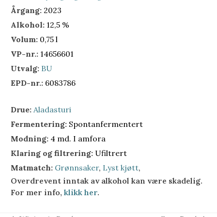
Årgang:
2023
Alkohol:
12,5 %
Volum:
0,75 l
VP-nr.:
14656601
Utvalg:
BU
EPD-nr.:
6083786
Drue:
Aladasturi
Fermentering:
Spontanfermentert
Modning:
4 md. I amfora
Klaring og filtrering:
Ufiltrert
Matmatch:
Grønnsaker
,
Lyst kjøtt
,
Overdrevent inntak av alkohol kan være skadelig.
For mer info,
klikk her
.