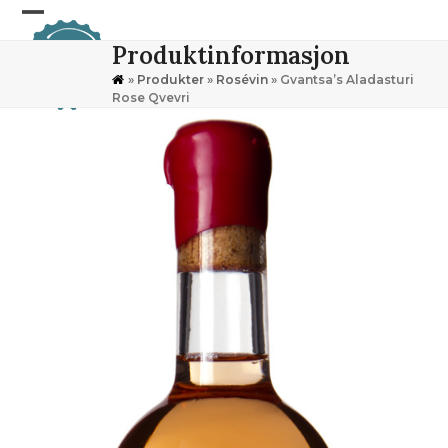
Skip
Open
Close
to
Produktinformasjon
content
mobile
mobile
»
Produkter
»
Rosévin
»
Gvantsa’s Aladasturi
menu
menu
Rose Qvevri