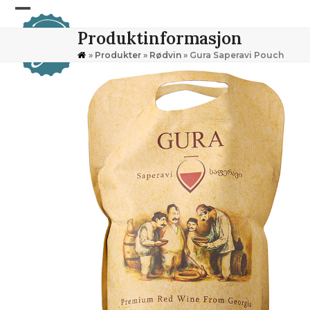
Skip
Open
Close
to
Produktinformasjon
content
mobile
mobile
»
Produkter
»
Rødvin
»
Gura Saperavi Pouch
menu
menu