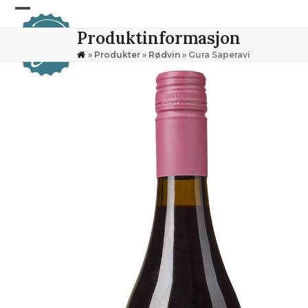
Skip
Open
Close
to
Produktinformasjon
content
mobile
mobile
»
Produkter
»
Rødvin
»
Gura Saperavi
menu
menu