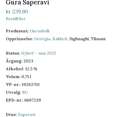
Gura Saperavi
kr 239,90
Bestill her
Produsent:
Gurashvili
Opprinnelse:
Georgia
,
Kakheti
, Sighnaghi, Tibaani
Status:
Nyhet! - mai 2025
Årgang:
2023
Alkohol:
12,5 %
Volum:
0,75 l
VP-nr.:
19263701
Utvalg:
BU
EPD-nr.:
6697239
Drue:
Saperavi