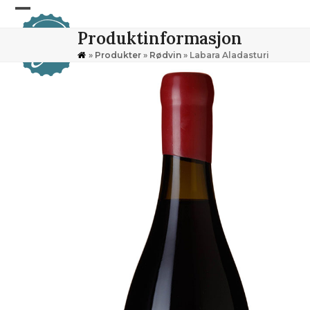
Skip
Open
Close
to
Produktinformasjon
content
mobile
mobile
»
Produkter
»
Rødvin
»
Labara Aladasturi
menu
menu