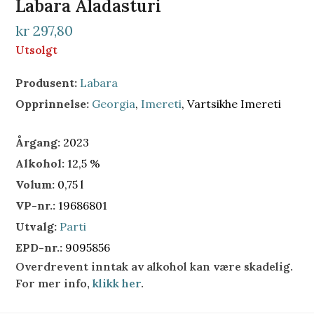
Labara Aladasturi
kr 297,80
Utsolgt
Produsent:
Labara
Opprinnelse:
Georgia
,
Imereti
, Vartsikhe Imereti
Årgang:
2023
Alkohol:
12,5 %
Volum:
0,75 l
VP-nr.:
19686801
Utvalg:
Parti
EPD-nr.:
9095856
Overdrevent inntak av alkohol kan være skadelig.
For mer info,
klikk her
.