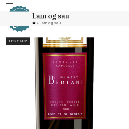
Skip
Open
Close
to
Lam og sau
content
mobile
mobile
»
Lam og sau
menu
menu
UTSOLGT